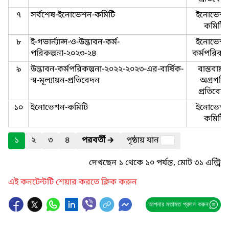
৭
সর্বশেষ-ইনোভেশন-কমিটি
ইনোভেশন
কমিটি
৮
ই-গভার্ন্যান্স-ও-উদ্ভাবন-কর্ম-
ইনোভেশন
পরিকল্পনা-২০২৩-২৪
কর্মপরিকল্
৯
উদ্ভাবন-কর্মপরিকল্পনা-২০২২-২০২৩-এর-বার্ষিক-
বাস্তবায়ন
স্ব-মূল্যায়ন-প্রতিবেদন
অগ্রগতি-
প্রতিবেদ
১০
ইনোভেশন-কমিটি
ইনোভেশন
কমিটি
১
২
৩
৪
পরবর্তী
🡲
পৃষ্ঠায় যান
দেখছেন ১ থেকে ১০ পর্যন্ত, মোট ৩১ এন্ট্রি
এই কনটেন্টটি শেয়ার করতে ক্লিক করুন
আপনার মতামত প্রদান করুন